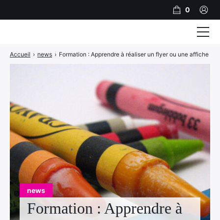
0
Accueil
›
news
›
Formation : Apprendre à réaliser un flyer ou une affiche
Formations
Accompagnement
A propos
Inscription
Financer sa formation
Références Clients
Contact
PRENDRE RDV
news
Formation : Apprendre à