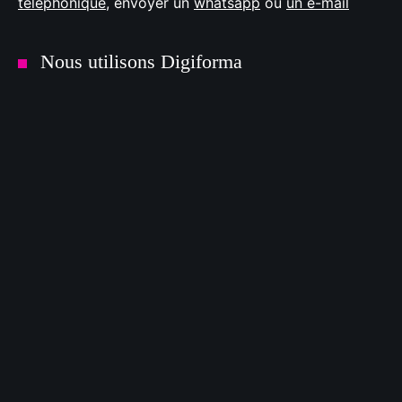
téléphonique
, envoyer un
whatsapp
ou
un e-mail
Nous utilisons Digiforma