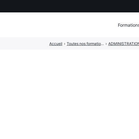
Formation
Accueil
›
Toutes nos formations pour les professionnels de la culture et du spectacle vivant
›