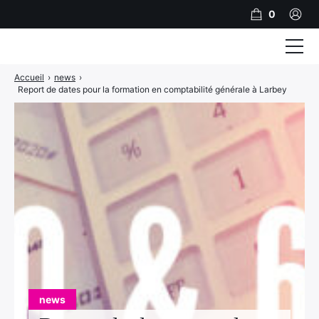
0
Accueil
›
news
›
Formations
Report de dates pour la formation en comptabilité générale à Larbey
Accompagnement
A propos
Inscription
Financer sa formation
Références Clients
Contact
PRENDRE RDV
news