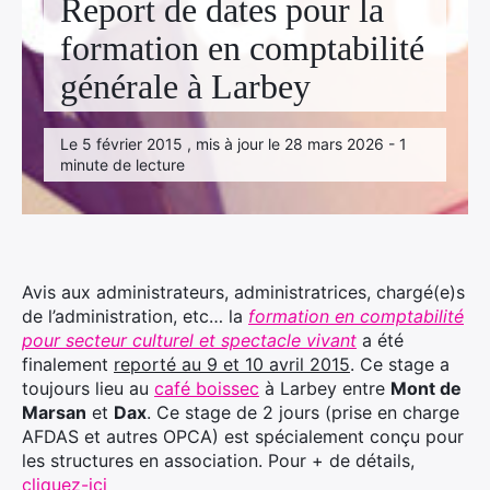
Report de dates pour la
Facebook
Linkedin
Instagram
formation en comptabilité
générale à Larbey
Le 5 février 2015 , mis à jour le 28 mars 2026 - 1
minute de lecture
Avis aux administrateurs, administratrices, chargé(e)s
de l’administration, etc… la
formation en comptabilité
pour secteur culturel et spectacle vivant
a été
finalement
reporté au 9 et 10 avril 2015
. Ce stage a
toujours lieu au
café boissec
à Larbey entre
Mont de
Marsan
et
Dax
. Ce stage de 2 jours (prise en charge
AFDAS et autres OPCA) est spécialement conçu pour
les structures en association. Pour + de détails,
cliquez-ici