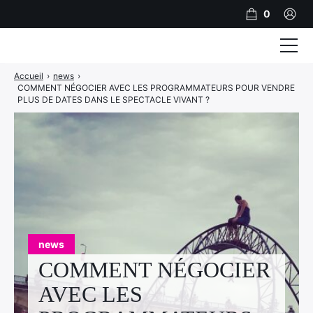
0
Accueil
›
news
›
Formations
COMMENT NÉGOCIER AVEC LES PROGRAMMATEURS POUR VENDRE
PLUS DE DATES DANS LE SPECTACLE VIVANT ?
Accompagnement
A propos
Inscription
Financer sa formation
Références Clients
Contact
news
PRENDRE RDV
COMMENT NÉGOCIER
AVEC LES