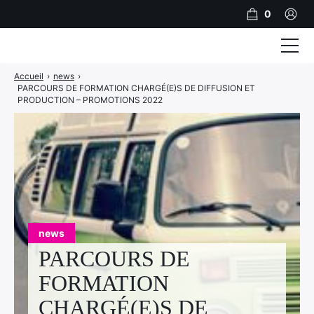
0
Accueil
›
news
›
Formations
PARCOURS DE FORMATION CHARGÉ(E)S DE DIFFUSION ET
PRODUCTION – PROMOTIONS 2022
Accompagnement
A propos
Inscription
Financer sa formation
Références Clients
Contact
news
PARCOURS DE
PRENDRE RDV
FORMATION
CHARGÉ(E)S DE