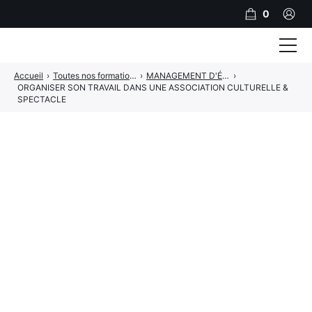
0
Accueil
›
Toutes nos formations pour les professionnels de la culture et du spectacle vivant
›
MANAGEMENT D'ÉQUIPE / RH / ORGANISATION DU TRAVAIL
›
Formations
ORGANISER SON TRAVAIL DANS UNE ASSOCIATION CULTURELLE &
SPECTACLE
Accompagnement
A propos
Inscription
Financer sa formation
Références Clients
Contact
PRENDRE RDV