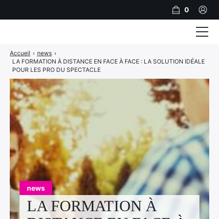
0
Accueil
›
news
›
Formations
LA FORMATION À DISTANCE EN FACE À FACE : LA SOLUTION IDÉALE
POUR LES PRO DU SPECTACLE
Accompagnement
A propos
Inscription
Financer sa formation
Références Clients
Contact
PRENDRE RDV
news
LA FORMATION À